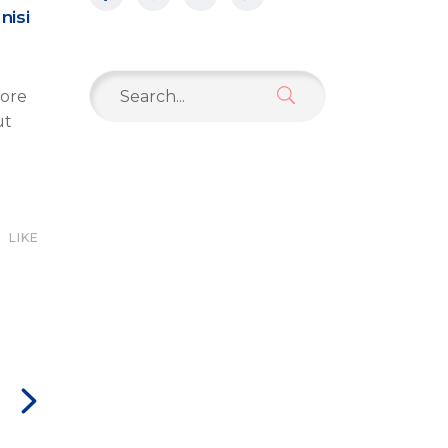
nisi
Search
bore
for:
ut
LIKE