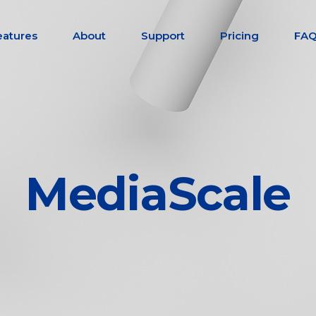
eatures
About
Support
Pricing
FA
MediaScale