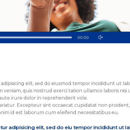
Use
00:00
Up/Down
Arrow
keys
to
increase
or
adipisicing elit, sed do eiusmod tempor incididunt ut la
decrease
veniam, quis nostrud exerci tation ullamco laboris nisi 
volume.
ute irure dolor in reprehenderit vole.
pariatur. Excepteur sint occaecat cupidatat non proident,
 anim id est laborum cum eleifend necessitatibus eu.
r adipisicing elit, sed do eiu tempor incididunt ut l