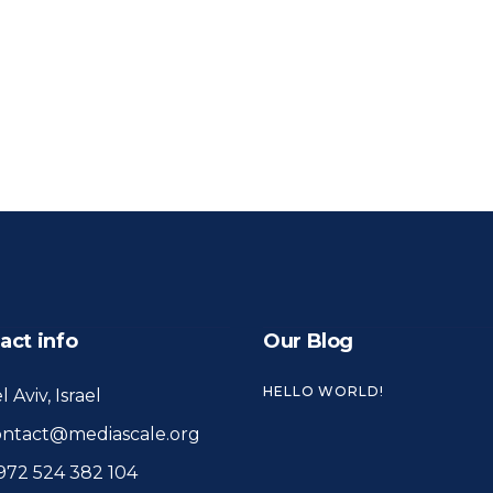
act info
Our Blog
HELLO WORLD!
l Aviv, Israel
ontact@mediascale.org
972 524 382 104